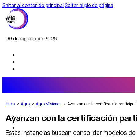
Saltar al contenido principal
Saltar al pie de página
09 de agosto de 2026
Inicio
Agro
Agro Misiones
Avanzan con la certificación participat
Avanzan con la certificación part
AGRO
DEPORTES
ECONOMÍA
Estas instancias buscan consolidar modelos de 
POLÍTICA