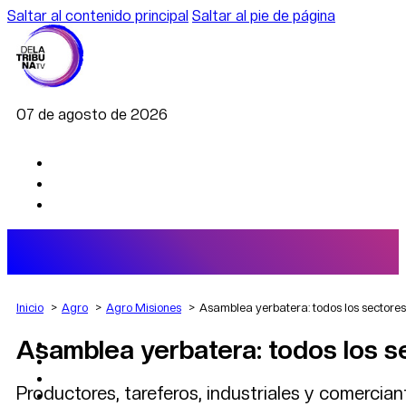
Saltar al contenido principal
Saltar al pie de página
07 de agosto de 2026
Inicio
Agro
Agro Misiones
Asamblea yerbatera: todos los sector
Asamblea yerbatera: todos los 
AGRO
DEPORTES
ECONOMÍA
Productores, tareferos, industriales y comerciante
POLÍTICA