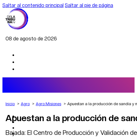
Saltar al contenido principal
Saltar al pie de página
08 de agosto de 2026
Inicio
Agro
Agro Misiones
Apuestan a la producción de sandía y 
Apuestan a la producción de san
AGRO
DEPORTES
ECONOMÍA
Bajada: El Centro de Producción y Validación de
POLÍTICA